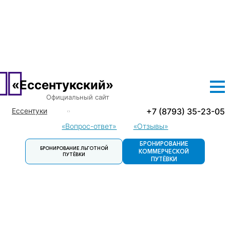
О САНАТОРИИ
ЛЕЧЕНИЕ
ПРОЖИВАНИЕ
ЦЕНЫ
ЛЬГОТНЫЕ ПУТЕВКИ
ДОСУГ
КОНТАКТЫ
«Ессентукский»
Официальный сайт
+7 (8793) 35-23-05
Ессентуки
Кисловодск
«Вопрос-ответ»
«Отзывы»
Пятигорск
БРОНИРОВАНИЕ
БРОНИРОВАНИЕ ЛЬГОТНОЙ
Пятигорск.
КОММЕРЧЕСКОЙ
ПУТЁВКИ
Детский
ПУТЁВКИ
санаторий