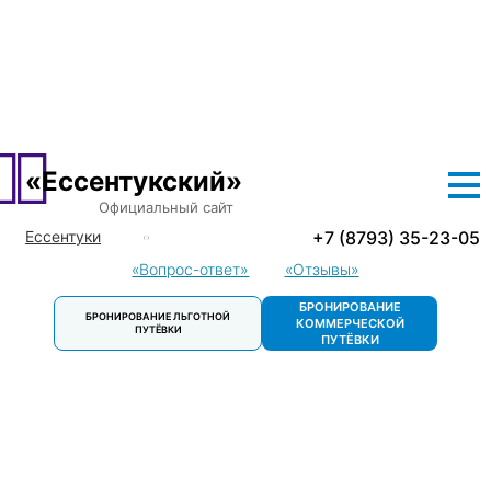
О САНАТОРИИ
ЛЕЧЕНИЕ
ПРОЖИВАНИЕ
ЦЕНЫ
ЛЬГОТНЫЕ ПУТЕВКИ
ДОСУГ
КОНТАКТЫ
«Ессентукский»
Официальный сайт
+7 (8793) 35-23-05
Ессентуки
Кисловодск
«Вопрос-ответ»
«Отзывы»
Пятигорск
БРОНИРОВАНИЕ
БРОНИРОВАНИЕ ЛЬГОТНОЙ
Пятигорск.
КОММЕРЧЕСКОЙ
ПУТЁВКИ
Детский
ПУТЁВКИ
санаторий