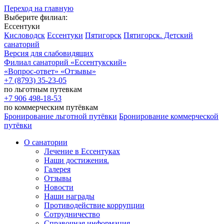
Переход на главную
Выберите филиал:
Ессентуки
Кисловодск
Ессентуки
Пятигорск
Пятигорск. Детский
санаторий
Версия для слабовидящих
Филиал санаторий
«Ессентукский»
«Вопрос-ответ»
«Отзывы»
+7 (8793) 35-23-05
по льготным путевкам
+7 906 498-18-53
по коммерческим путёвкам
Бронирование льготной путёвки
Бронирование коммерческой
путёвки
О санатории
Лечение в Ессентуках
Наши достижения.
Галерея
Отзывы
Новости
Наши награды
Противодействие коррупции
Сотрудничество
Справочная информация