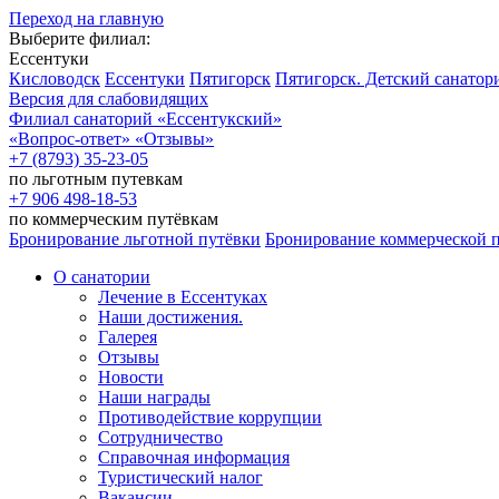
Переход на главную
Выберите филиал:
Ессентуки
Кисловодск
Ессентуки
Пятигорск
Пятигорск. Детский санатор
Версия для слабовидящих
Филиал санаторий
«Ессентукский»
«Вопрос-ответ»
«Отзывы»
+7 (8793) 35-23-05
по льготным путевкам
+7 906 498-18-53
по коммерческим путёвкам
Бронирование льготной путёвки
Бронирование коммерческой 
О санатории
Лечение в Ессентуках
Наши достижения.
Галерея
Отзывы
Новости
Наши награды
Противодействие коррупции
Сотрудничество
Справочная информация
Туристический налог
Вакансии