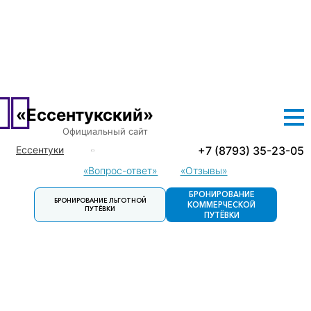
О САНАТОРИИ
ЛЕЧЕНИЕ
ПРОЖИВАНИЕ
ЦЕНЫ
ЛЬГОТНЫЕ ПУТЕВКИ
ДОСУГ
КОНТАКТЫ
«Ессентукский»
Официальный сайт
+7 (8793) 35-23-05
Ессентуки
Кисловодск
«Вопрос-ответ»
«Отзывы»
Пятигорск
БРОНИРОВАНИЕ
БРОНИРОВАНИЕ ЛЬГОТНОЙ
Пятигорск.
КОММЕРЧЕСКОЙ
ПУТЁВКИ
Детский
ПУТЁВКИ
санаторий