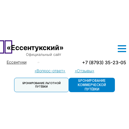
О САНАТОРИИ
ЛЕЧЕНИЕ
ПРОЖИВАНИЕ
ЦЕНЫ
ЛЬГОТНЫЕ ПУТЕВКИ
ДОСУГ
КОНТАКТЫ
«Ессентукский»
Официальный сайт
+7 (8793) 35-23-05
Ессентуки
Кисловодск
«Вопрос-ответ»
«Отзывы»
Пятигорск
БРОНИРОВАНИЕ
БРОНИРОВАНИЕ ЛЬГОТНОЙ
Пятигорск.
КОММЕРЧЕСКОЙ
ПУТЁВКИ
Детский
ПУТЁВКИ
санаторий