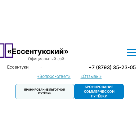
О САНАТОРИИ
ЛЕЧЕНИЕ
ПРОЖИВАНИЕ
ЦЕНЫ
ЛЬГОТНЫЕ ПУТЕВКИ
ДОСУГ
КОНТАКТЫ
«Ессентукский»
Официальный сайт
+7 (8793) 35-23-05
Ессентуки
Кисловодск
«Вопрос-ответ»
«Отзывы»
Пятигорск
БРОНИРОВАНИЕ
БРОНИРОВАНИЕ ЛЬГОТНОЙ
Пятигорск.
КОММЕРЧЕСКОЙ
ПУТЁВКИ
Детский
ПУТЁВКИ
санаторий