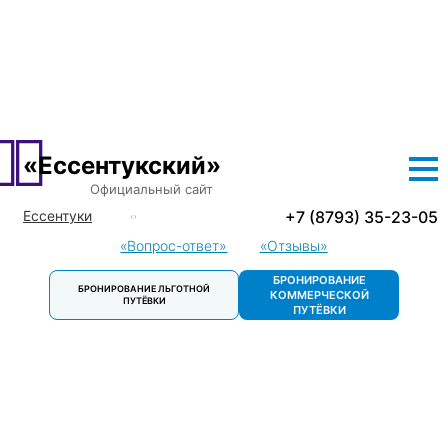
О САНАТОРИИ
ЛЕЧЕНИЕ
ПРОЖИВАНИЕ
ЦЕНЫ
ЛЬГОТНЫЕ ПУТЕВКИ
ДОСУГ
КОНТАКТЫ
«Ессентукский»
Официальный сайт
+7 (8793) 35-23-05
Ессентуки
Кисловодск
«Вопрос-ответ»
«Отзывы»
Пятигорск
БРОНИРОВАНИЕ
БРОНИРОВАНИЕ ЛЬГОТНОЙ
Пятигорск.
КОММЕРЧЕСКОЙ
ПУТЁВКИ
Детский
ПУТЁВКИ
санаторий