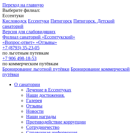
Переход на главную
Выберите филиал:
Ессентуки
Кисловодск
Ессентуки
Пятигорск
Пятигорск. Детский
санаторий
Версия для слабовидящих
Филиал санаторий
«Ессентукский»
«Вопрос-ответ»
«Отзывы»
+7 (8793) 35-23-05
по льготным путевкам
+7 906 498-18-53
по коммерческим путёвкам
Бронирование льготной путёвки
Бронирование коммерческой
путёвки
О санатории
Лечение в Ессентуках
Наши достижения.
Галерея
Отзывы
Новости
Наши награды
Противодействие коррупции
Сотрудничество
Справочная информация