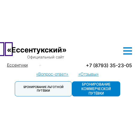
О САНАТОРИИ
ЛЕЧЕНИЕ
ПРОЖИВАНИЕ
ЦЕНЫ
ЛЬГОТНЫЕ ПУТЕВКИ
ДОСУГ
КОНТАКТЫ
«Ессентукский»
Официальный сайт
+7 (8793) 35-23-05
Ессентуки
Кисловодск
«Вопрос-ответ»
«Отзывы»
Пятигорск
БРОНИРОВАНИЕ
БРОНИРОВАНИЕ ЛЬГОТНОЙ
Пятигорск.
КОММЕРЧЕСКОЙ
ПУТЁВКИ
Детский
ПУТЁВКИ
санаторий