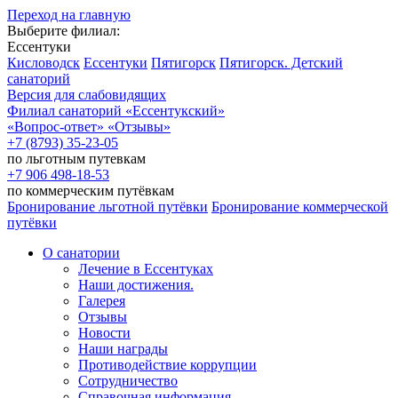
Переход на главную
Выберите филиал:
Ессентуки
Кисловодск
Ессентуки
Пятигорск
Пятигорск. Детский
санаторий
Версия для слабовидящих
Филиал санаторий
«Ессентукский»
«Вопрос-ответ»
«Отзывы»
+7 (8793) 35-23-05
по льготным путевкам
+7 906 498-18-53
по коммерческим путёвкам
Бронирование льготной путёвки
Бронирование коммерческой
путёвки
О санатории
Лечение в Ессентуках
Наши достижения.
Галерея
Отзывы
Новости
Наши награды
Противодействие коррупции
Сотрудничество
Справочная информация